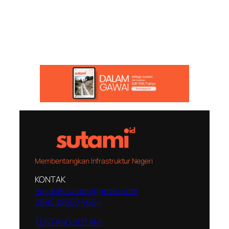
Membentangkan Infrastruktur Negeri
KONTAK
majalahsutami@gmail.com
0895 32050 4664
TENTANG SUTAMI