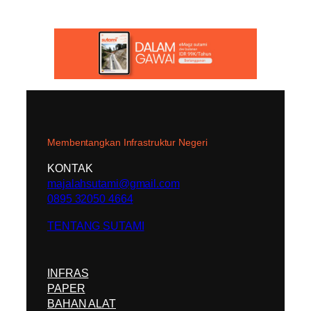
Membentangkan Infrastruktur Negeri
KONTAK
majalahsutami@gmail.com
0895 32050 4664
TENTANG SUTAMI
INFRAS
PAPER
BAHAN ALAT