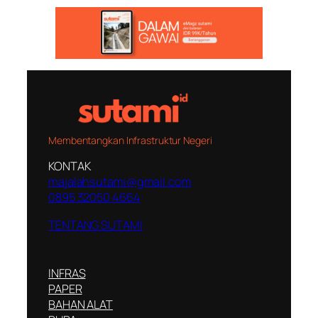
Membentangkan Infrastruktur Negeri
KONTAK
majalahsutami@gmail.com
0895 32050 4664
TENTANG SUTAMI
INFRAS
PAPER
BAHAN ALAT