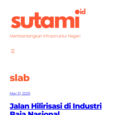
Skip
to
content
Membentangkan Infrastruktur Negeri
slab
May 31, 2025
Jalan Hilirisasi di Industri
Baja Nasional