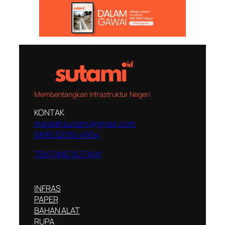
Membentangkan Infrastruktur Negeri
KONTAK
majalahsutami@gmail.com
0895 32050 4664
TENTANG SUTAMI
INFRAS
PAPER
BAHAN ALAT
RUPA