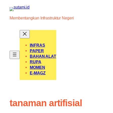
Skip
to
content
Membentangkan Infrastruktur Negeri
INFRAS
PAPER
BAHAN ALAT
RUPA
MOMEN
E-MAGZ
tanaman artifisial