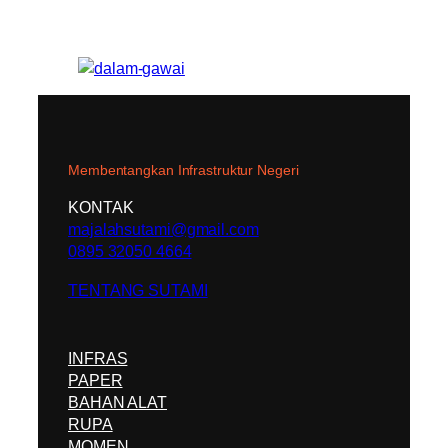
Membentangkan Infrastruktur Negeri
KONTAK
majalahsutami@gmail.com
0895 32050 4664
TENTANG SUTAMI
INFRAS
PAPER
BAHAN ALAT
RUPA
MOMEN