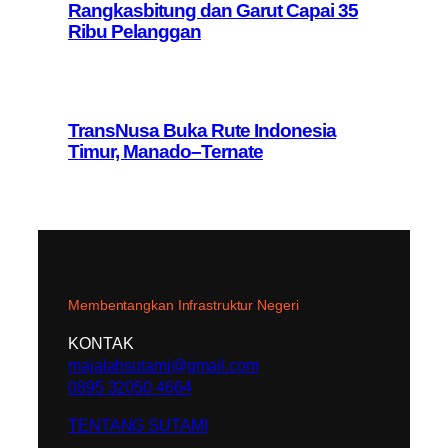
Rangkasbitung dan Garut Capai 35
Ribu Pelanggan
TransNusa Buka Rute Indonesia
Timur, Manado–Ternate
Membentangkan Infrastruktur Negeri
KONTAK
majalahsutami@gmail.com
0895 32050 4664
TENTANG SUTAMI