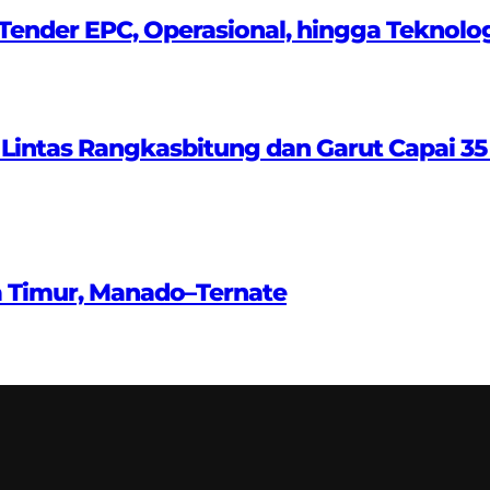
ender EPC, Operasional, hingga Teknolo
 Lintas Rangkasbitung dan Garut Capai 35
a Timur, Manado–Ternate