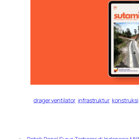
drager ventilator
infrastruktur
konstruksi
←
Pabrik Panel Surya Terbesar di Indonesia Mil