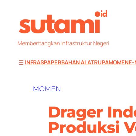
Skip
to
content
Membentangkan Infrastruktur Negeri
INFRAS
PAPER
BAHAN ALAT
RUPA
MOMEN
E-
MOMEN
Drager Ind
Produksi V