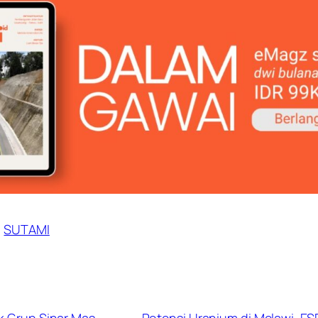
SUTAMI
ik Grup Sinar Mas
Potensi Uranium di Melawi, ESD