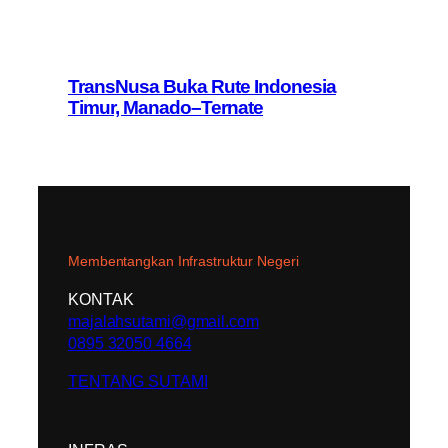
TransNusa Buka Rute Indonesia
Timur, Manado–Ternate
Membentangkan Infrastruktur Negeri
KONTAK
majalahsutami@gmail.com
0895 32050 4664
TENTANG SUTAMI