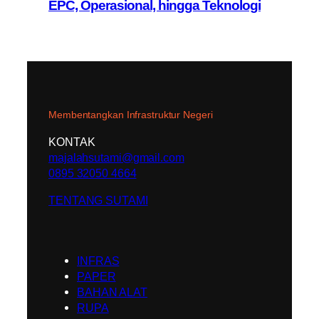
EPC, Operasional, hingga Teknologi
Membentangkan Infrastruktur Negeri
KONTAK
majalahsutami@gmail.com
0895 32050 4664
TENTANG SUTAMI
INFRAS
PAPER
BAHAN ALAT
RUPA