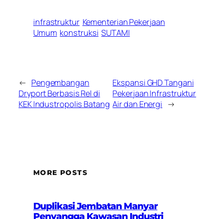
infrastruktur
Kementerian Pekerjaan
Umum
konstruksi
SUTAMI
←
Pengembangan
Ekspansi GHD Tangani
Dryport Berbasis Rel di
Pekerjaan Infrastruktur
KEK Industropolis Batang
Air dan Energi
→
MORE POSTS
Duplikasi Jembatan Manyar
Penyangga Kawasan Industri