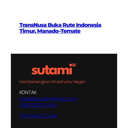
TransNusa Buka Rute Indonesia
Timur, Manado–Ternate
Membentangkan Infrastruktur Negeri
KONTAK
majalahsutami@gmail.com
0895 32050 4664
TENTANG SUTAMI