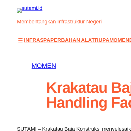
Skip
to
content
Membentangkan Infrastruktur Negeri
INFRAS
PAPER
BAHAN ALAT
RUPA
MOMEN
MOMEN
Krakatau Ba
Handling Fac
SUTAMI – Krakatau Baja Konstruksi menyelesaik