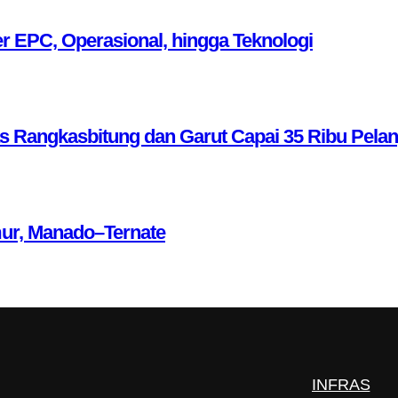
r EPC, Operasional, hingga Teknologi
as Rangkasbitung dan Garut Capai 35 Ribu Pela
mur, Manado–Ternate
INFRAS