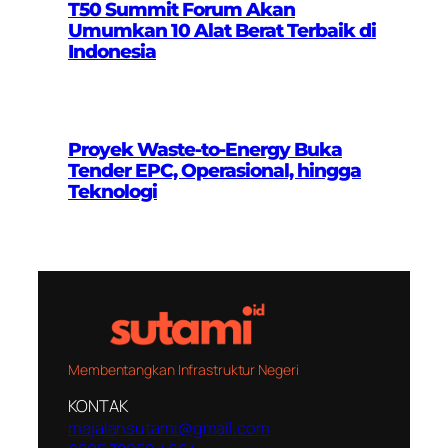
T50 Summit Forum Akan
Umumkan 10 Alat Berat Terbaik di
Indonesia
Proyek Waste-to-Energy Buka
Tender EPC, Operasional, hingga
Teknologi
Membentangkan Infrastruktur Negeri
KONTAK
majalahsutami@gmail.com