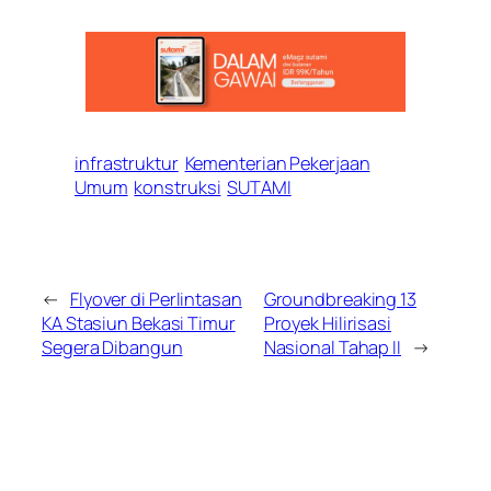
infrastruktur
Kementerian Pekerjaan
Umum
konstruksi
SUTAMI
←
Flyover di Perlintasan
Groundbreaking 13
KA Stasiun Bekasi Timur
Proyek Hilirisasi
Segera Dibangun
Nasional Tahap II
→