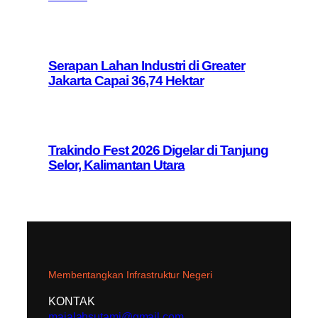
Serapan Lahan Industri di Greater
Jakarta Capai 36,74 Hektar
Trakindo Fest 2026 Digelar di Tanjung
Selor, Kalimantan Utara
Membentangkan Infrastruktur Negeri
KONTAK
majalahsutami@gmail.com