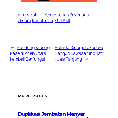
infrastruktur
Kementerian Pekerjaan
Umum
konstruksi
SUTAMI
←
Bendung Krueng
Pelindo Sinergi Lokaseva
Pase di Aceh Utara
Bangun Kawasan Industri
Kembali Berfungsi
Kuala Tanjung
→
MORE POSTS
Duplikasi Jembatan Manyar