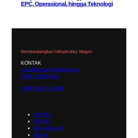
EPC, Operasional, hingga Teknologi
Membentangkan Infrastruktur Negeri
KONTAK
majalahsutami@gmail.com
0895 32050 4664
TENTANG SUTAMI
INFRAS
PAPER
BAHAN ALAT
RUPA