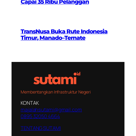
Capai 35 Ribu Pelanggan
TransNusa Buka Rute Indonesia
Timur, Manado–Ternate
Membentangkan Infrastruktur Negeri
KONTAK
majalahsutami@gmail.com
0895 32050 4664
TENTANG SUTAMI