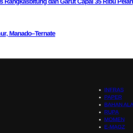
as Rangkasbitung dan Garut Capai 35 Ribu Pela
mur, Manado–Ternate
INFRAS
PAPER
BAHAN AL
RUPA
MOMEN
E-MAGZ