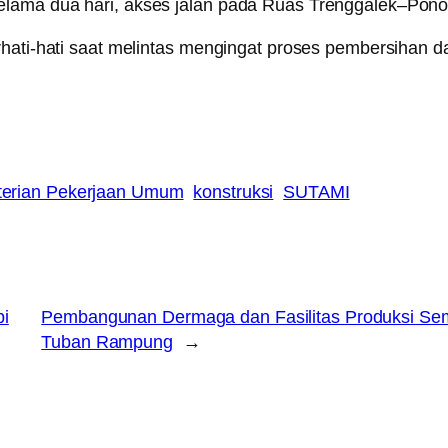
ama dua hari, akses jalan pada Ruas Trenggalek–Ponorog
rhati-hati saat melintas mengingat proses pembersihan 
erian Pekerjaan Umum
konstruksi
SUTAMI
i
Pembangunan Dermaga dan Fasilitas Produksi Sem
Tuban Rampung
→