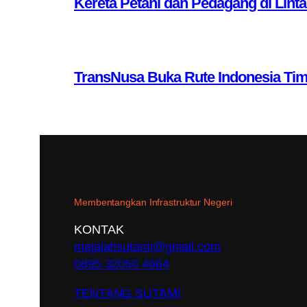
Kereta Petani dan Pedagang di Lint
TransNusa Buka Rute Indonesia Ti
Membentangkan Infrastruktur Negeri
KONTAK
majalahsutami@gmail.com
0895 32050 4664
TENTANG SUTAMI