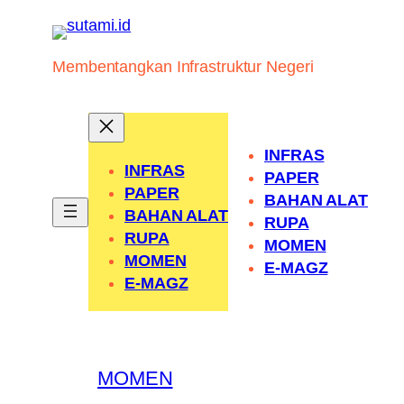
Skip
to
content
Membentangkan Infrastruktur Negeri
INFRAS
INFRAS
PAPER
PAPER
BAHAN ALAT
BAHAN ALAT
RUPA
RUPA
MOMEN
MOMEN
E-MAGZ
E-MAGZ
MOMEN