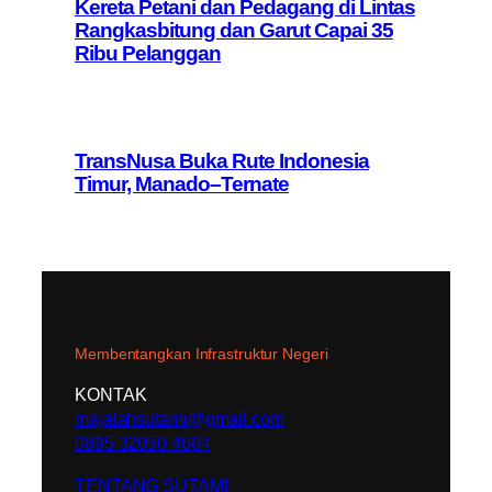
Kereta Petani dan Pedagang di Lintas
Rangkasbitung dan Garut Capai 35
Ribu Pelanggan
TransNusa Buka Rute Indonesia
Timur, Manado–Ternate
Membentangkan Infrastruktur Negeri
KONTAK
majalahsutami@gmail.com
0895 32050 4664
TENTANG SUTAMI