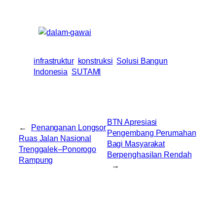
infrastruktur
konstruksi
Solusi Bangun
Indonesia
SUTAMI
BTN Apresiasi
←
Penanganan Longsor
Pengembang Perumahan
Ruas Jalan Nasional
Bagi Masyarakat
Trenggalek–Ponorogo
Berpenghasilan Rendah
Rampung
→