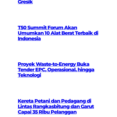
Gresik
T50 Summit Forum Akan
Umumkan 10 Alat Berat Terbaik di
Indonesia
Proyek Waste-to-Energy Buka
Tender EPC, Operasional, hingga
Teknologi
Kereta Petani dan Pedagang di
Lintas Rangkasbitung dan Garut
Capai 35 Ribu Pelanggan