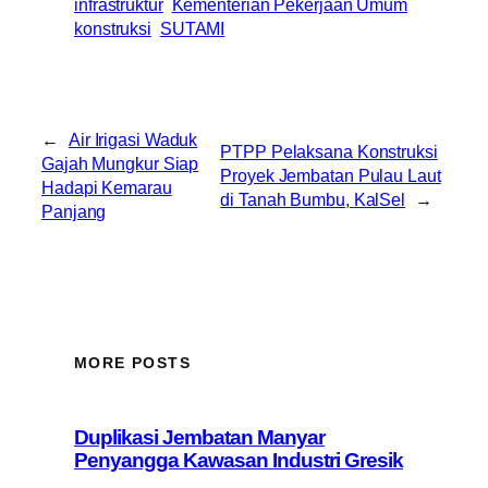
infrastruktur
Kementerian Pekerjaan Umum
konstruksi
SUTAMI
←
Air Irigasi Waduk
PTPP Pelaksana Konstruksi
Gajah Mungkur Siap
Proyek Jembatan Pulau Laut
Hadapi Kemarau
di Tanah Bumbu, KalSel
→
Panjang
MORE POSTS
Duplikasi Jembatan Manyar
Penyangga Kawasan Industri Gresik