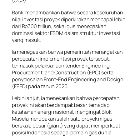
(CCS).
Bahlil menambahkan bahwa secara keseluruhan
nilai investasi proyek diperkirakan mencapai lebih
dari Rp300 triliun, sekaligus menegaskan
dominasi sektor ESDM dalam struktur investasi
yang masuk.
Ia menegaskan bahwa pemerintah menargetkan
percepatan implementasi proyek tersebut,
termasuk pelaksanaan tender Engineering,
Procurement, and Construction (EPC) serta
penyelesaian Front-End Engineering and Design
(FEED) pada tahun 2026.
Lebih lanjut, ia menekankan bahwa percepatan
proyek ini akan berdampak besar terhadap
ketahanan energi nasional, mengingat Blok
Masela merupakan salah satu proyek migas
berskala besar (giant) yang dapat memperkuat
posisi Indonesia sebagai pemain gas dunia.