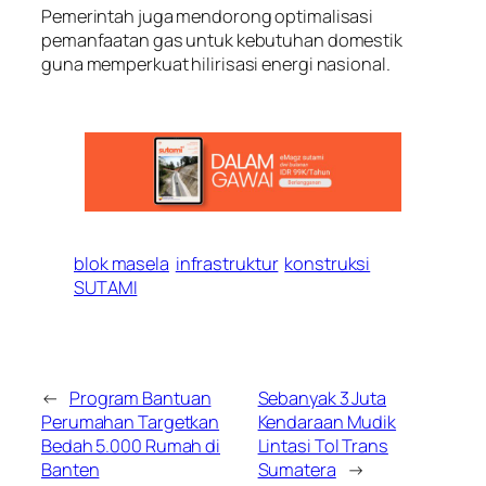
Pemerintah juga mendorong optimalisasi
pemanfaatan gas untuk kebutuhan domestik
guna memperkuat hilirisasi energi nasional.
blok masela
infrastruktur
konstruksi
SUTAMI
←
Program Bantuan
Sebanyak 3 Juta
Perumahan Targetkan
Kendaraan Mudik
Bedah 5.000 Rumah di
Lintasi Tol Trans
Banten
Sumatera
→