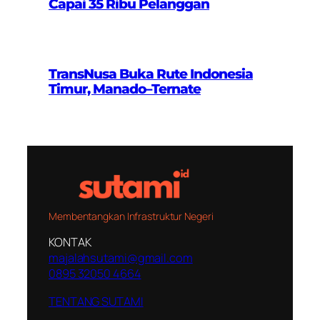
Capai 35 Ribu Pelanggan
TransNusa Buka Rute Indonesia
Timur, Manado–Ternate
Membentangkan Infrastruktur Negeri
KONTAK
majalahsutami@gmail.com
0895 32050 4664
TENTANG SUTAMI