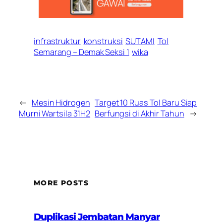
infrastruktur
konstruksi
SUTAMI
Tol
Semarang – Demak Seksi 1
wika
←
Mesin Hidrogen
Target 10 Ruas Tol Baru Siap
Murni Wartsila 31H2
Berfungsi di Akhir Tahun
→
MORE POSTS
Duplikasi Jembatan Manyar