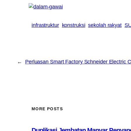
infrastruktur
konstruksi
sekolah rakyat
SU
←
Perluasan Smart Factory Schneider Electric 
MORE POSTS
Duplikasi Jembatan Manyar Penyang