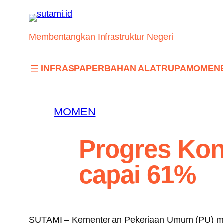
Skip
to
content
Membentangkan Infrastruktur Negeri
INFRAS
PAPER
BAHAN ALAT
RUPA
MOMEN
MOMEN
Progres Kon
capai 61%
SUTAMI – Kementerian Pekerjaan Umum (PU) meng