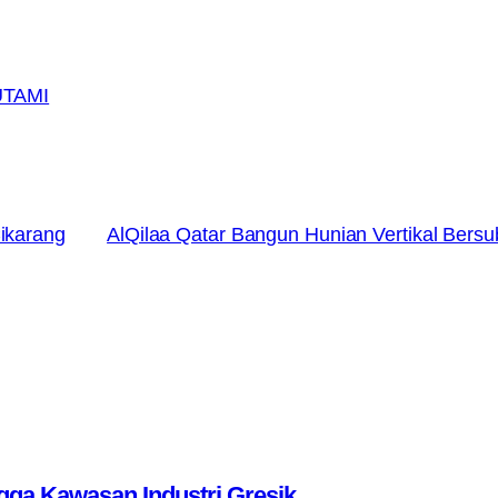
TAMI
Cikarang
AlQilaa Qatar Bangun Hunian Vertikal Bersub
ga Kawasan Industri Gresik