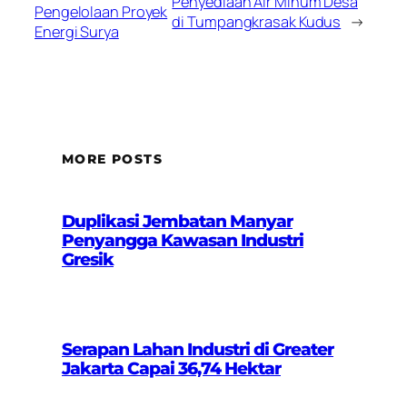
Penyediaan Air Minum Desa
Pengelolaan Proyek
di Tumpangkrasak Kudus
→
Energi Surya
MORE POSTS
Duplikasi Jembatan Manyar
Penyangga Kawasan Industri
Gresik
Serapan Lahan Industri di Greater
Jakarta Capai 36,74 Hektar