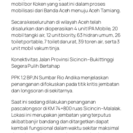
mobil bor Koken yang saat ini dalam proses
mobilisasi dari Banda Aceh menuju Aceh Tamiang.
Secara keseluruhan di wilayah Aceh telah
disalurkan dan dioperasikan 4 unit IPA Mobile, 20
mobil tangki air, 12 unit biority, 63 hidran umum, 26
toilet portable, 7 toilet darurat, 39 toren air, serta 3
unit mobil vakum tinja.
Konektivitas Jalan Provinsi Sicincin–Bukittinggi
Segera Pulih Bertahap
PPK 1.2 BPJN Sumbar Rio Andika menjelaskan
penanganan difokuskan pada titik kritis jembatan
dan longsoran di sekitarnya.
Saat ini sedang dilakukan penanganan
pascalongsor di KM 74+800 ruas Sicincin–Malalak.
Lokasi ini merupakan jembatan yang terputus
akibat banjir bandang dan ditargetkan dapat
kembali fungsional dalam waktu sekitar maksimal