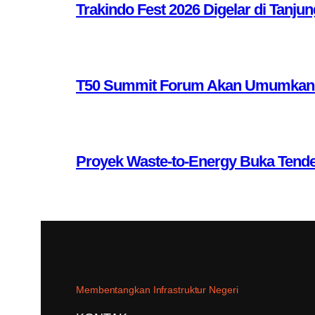
Trakindo Fest 2026 Digelar di Tanjun
T50 Summit Forum Akan Umumkan 10 
Proyek Waste-to-Energy Buka Tende
Membentangkan Infrastruktur Negeri