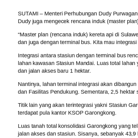
SUTAMI – Menteri Perhubungan Dudy Purwagandhi
Dudy juga mengecek rencana induk (master plan) 
“Master plan (rencana induk) kereta api di Sula
dan juga dengan terminal bus. Kita mau integrasi
Integrasi antara stasiun dengan terminal bus re
lahan kawasan Stasiun Mandai. Luas total lahan
dan jalan akses baru 1 hektar.
Nantinya, lahan terminal integrasi akan dibangun
dan Fasilitas Pendukung. Sementara, 2,5 hektar
Titik lain yang akan terintegrasi yakni Stasiu
terdapat pula kantor KSOP Garongkong.
Luas tanah total konsolidasi Garongkong yang te
jalan akses dan stasiun. Sisanya, sebanyak 43,