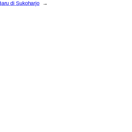
Baru di Sukoharjo
→