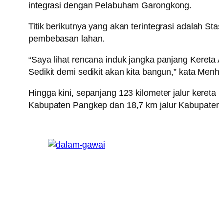
integrasi dengan Pelabuham Garongkong.
Titik berikutnya yang akan terintegrasi adalah 
pembebasan lahan.
“Saya lihat rencana induk jangka panjang Kereta
Sedikit demi sedikit akan kita bangun,” kata Men
Hingga kini, sepanjang 123 kilometer jalur kereta
Kabupaten Pangkep dan 18,7 km jalur Kabupate