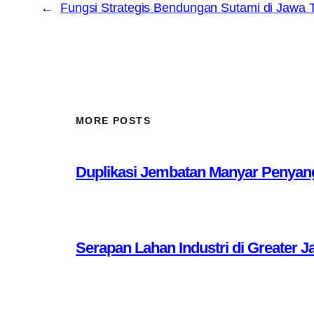
←
Fungsi Strategis Bendungan Sutami di Jawa 
MORE POSTS
Duplikasi Jembatan Manyar Penyang
Serapan Lahan Industri di Greater J