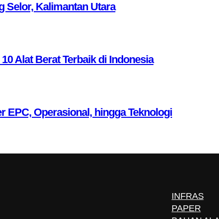
g Selor, Kalimantan Utara
Alat Berat Terbaik di Indonesia
r EPC, Operasional, hingga Teknologi
INFRAS
PAPER