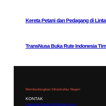
Kereta Petani dan Pedagang di Lint
TransNusa Buka Rute Indonesia Ti
Membentangkan Infrastruktur Negeri
KONTAK
majalahsutami@gmail.com