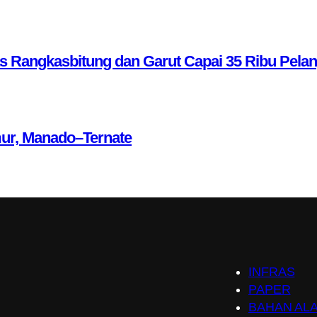
as Rangkasbitung dan Garut Capai 35 Ribu Pela
mur, Manado–Ternate
INFRAS
PAPER
BAHAN AL