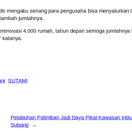
adir mengaku senang para pengusaha bisa menyalurkan C
rtambah jumlahnya.
merenovasi 4.000 rumah, tahun depan semoga jumlahnya 
” katanya.
uni
SUTAMI
Pelabuhan Patimban Jadi Daya Pikat Kawasan Indus
Subang
→