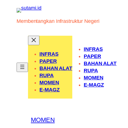
Skip
to
content
Membentangkan Infrastruktur Negeri
INFRAS
INFRAS
PAPER
PAPER
BAHAN ALAT
BAHAN ALAT
RUPA
RUPA
MOMEN
MOMEN
E-MAGZ
E-MAGZ
MOMEN