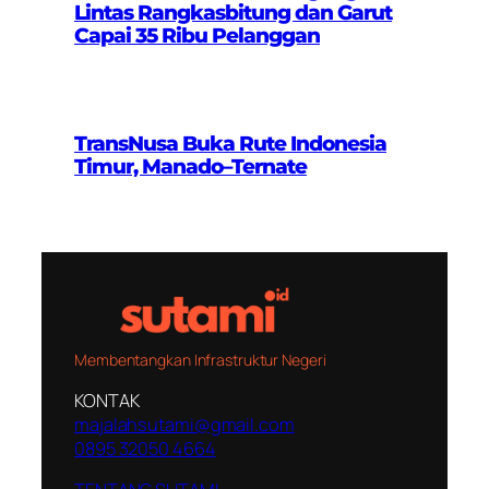
Lintas Rangkasbitung dan Garut
Capai 35 Ribu Pelanggan
TransNusa Buka Rute Indonesia
Timur, Manado–Ternate
Membentangkan Infrastruktur Negeri
KONTAK
majalahsutami@gmail.com
0895 32050 4664