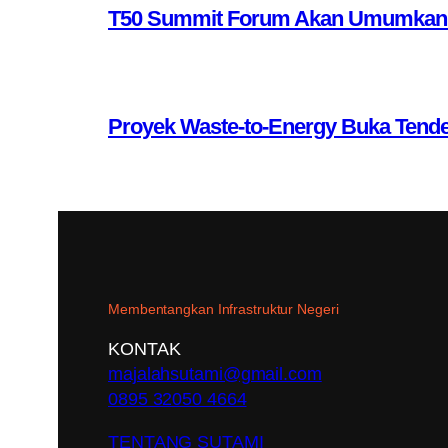
T50 Summit Forum Akan Umumkan 10 
Proyek Waste-to-Energy Buka Tende
Membentangkan Infrastruktur Negeri
KONTAK
majalahsutami@gmail.com
0895 32050 4664
TENTANG SUTAMI