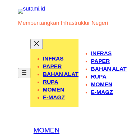
Skip
to
content
Membentangkan Infrastruktur Negeri
INFRAS
INFRAS
PAPER
PAPER
BAHAN ALAT
BAHAN ALAT
RUPA
RUPA
MOMEN
MOMEN
E-MAGZ
E-MAGZ
MOMEN