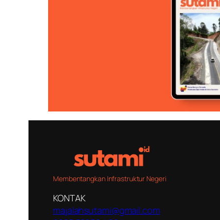
Membentangkan Infrastruktur Negeri
KONTAK
majalahsutami@gmail.com