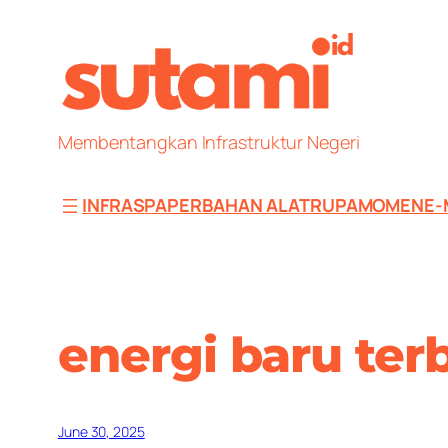
Skip
to
content
Membentangkan Infrastruktur Negeri
INFRAS
PAPER
BAHAN ALAT
RUPA
MOMEN
E-
energi baru ter
June 30, 2025