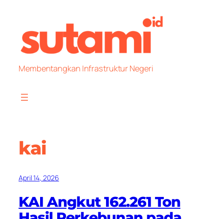
Skip
to
content
Membentangkan Infrastruktur Negeri
kai
April 14, 2026
KAI Angkut 162.261 Ton
Hasil Perkebunan pada