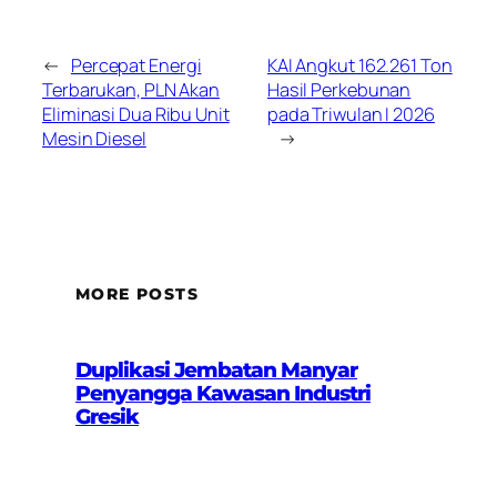
←
Percepat Energi
KAI Angkut 162.261 Ton
Terbarukan, PLN Akan
Hasil Perkebunan
Eliminasi Dua Ribu Unit
pada Triwulan I 2026
Mesin Diesel
→
MORE POSTS
Duplikasi Jembatan Manyar
Penyangga Kawasan Industri
Gresik