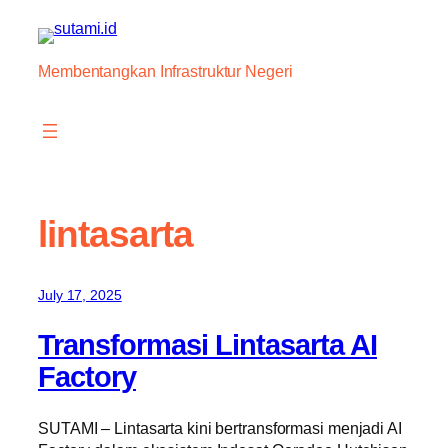
Skip
to
content
Membentangkan Infrastruktur Negeri
lintasarta
July 17, 2025
Transformasi Lintasarta AI
Factory
SUTAMI – Lintasarta kini bertransformasi menjadi AI