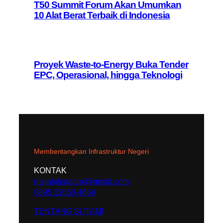
T50 Summit Forum Akan Umumkan
10 Alat Berat Terbaik di Indonesia
Proyek Waste-to-Energy Buka Tender
EPC, Operasional, hingga Teknologi
Membentangkan Infrastruktur Negeri
KONTAK
majalahsutami@gmail.com
0895 32050 4664
TENTANG SUTAMI