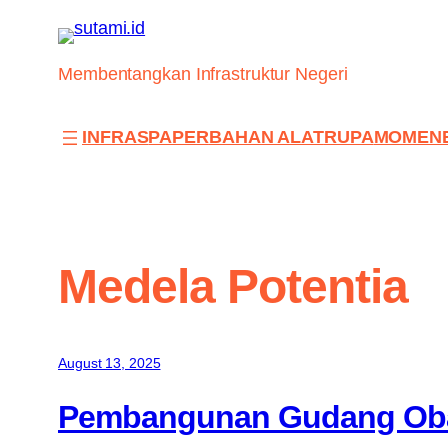
Skip
to
content
Membentangkan Infrastruktur Negeri
INFRAS
PAPER
BAHAN ALAT
RUPA
MOMEN
Medela Potentia
August 13, 2025
Pembangunan Gudang Obat-