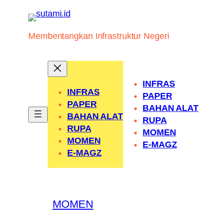
Skip
to
content
Membentangkan Infrastruktur Negeri
INFRAS
INFRAS
PAPER
PAPER
BAHAN ALAT
BAHAN ALAT
RUPA
RUPA
MOMEN
MOMEN
E-MAGZ
E-MAGZ
MOMEN