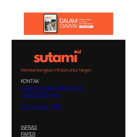
Membentangkan Infrastruktur Negeri
KONTAK
majalahsutami@gmail.com
0895 32050 4664
TENTANG SUTAMI
INFRAS
PAPER