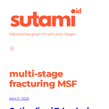
Skip
to
content
Membentangkan Infrastruktur Negeri
multi-stage
fracturing MSF
April 21, 2026