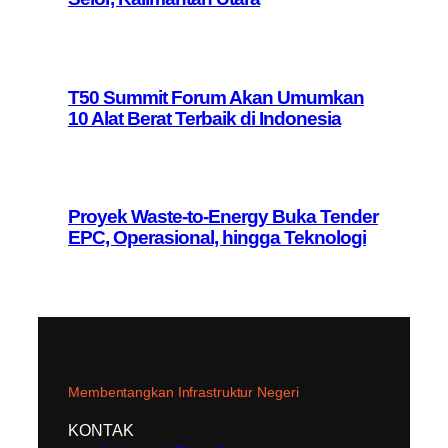
T50 Summit Forum Akan Umumkan
10 Alat Berat Terbaik di Indonesia
Proyek Waste-to-Energy Buka Tender
EPC, Operasional, hingga Teknologi
Membentangkan Infrastruktur Negeri
KONTAK