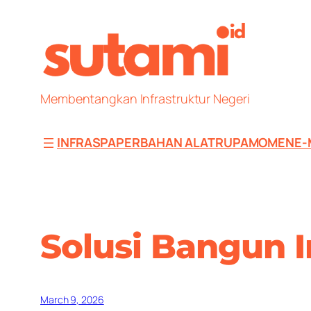
Skip
to
content
Membentangkan Infrastruktur Negeri
INFRAS
PAPER
BAHAN ALAT
RUPA
MOMEN
E-
Solusi Bangun 
March 9, 2026