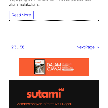
akan melakukan…
Read More
1
2
3
…
56
Next Page
»
Membentangkan Infrastruktur Negeri