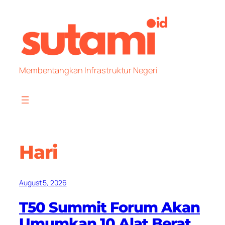
Skip
to
content
Membentangkan Infrastruktur Negeri
Hari
August 5, 2026
T50 Summit Forum Akan
Umumkan 10 Alat Berat