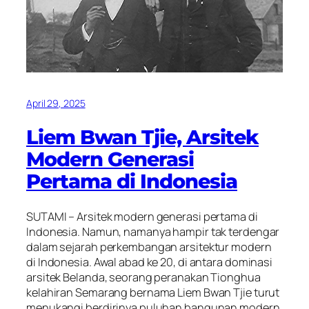
April 29, 2025
Liem Bwan Tjie, Arsitek
Modern Generasi
Pertama di Indonesia
SUTAMI – Arsitek modern generasi pertama di
Indonesia. Namun, namanya hampir tak terdengar
dalam sejarah perkembangan arsitektur modern
di Indonesia. Awal abad ke 20, di antara dominasi
arsitek Belanda, seorang peranakan Tionghua
kelahiran Semarang bernama Liem Bwan Tjie turut
menukangi berdirinya puluhan bangunan modern