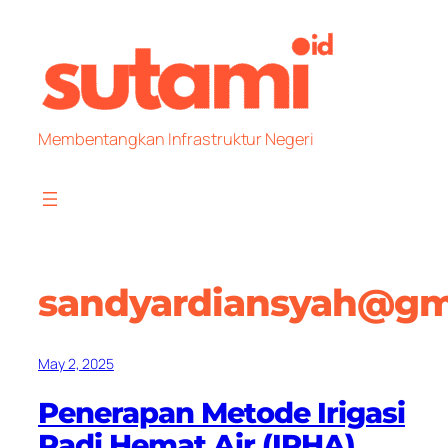
Skip
to
content
Membentangkan Infrastruktur Negeri
sandyardiansyah@gm
May 2, 2025
Penerapan Metode Irigasi
Padi Hemat Air (IPHA),