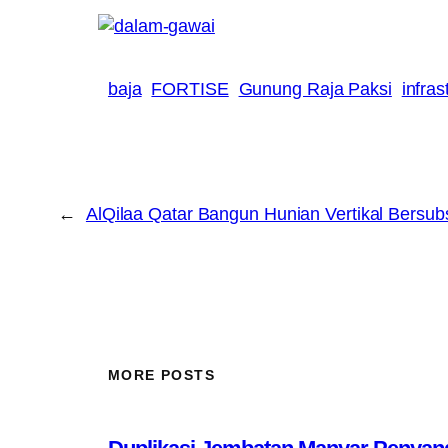
baja
FORTISE
Gunung Raja Paksi
infras
←
AlQilaa Qatar Bangun Hunian Vertikal Bersubs
MORE POSTS