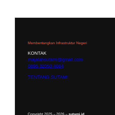
Membentangkan Infrastruktur Negeri
KONTAK
majalahsutami@gmail.com
0895 32050 4664
TENTANG SUTAMI
Copyright 2025 – 2026 –
sutami.id