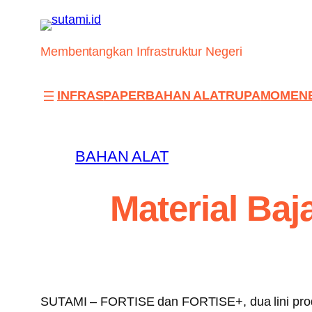
Skip
to
content
Membentangkan Infrastruktur Negeri
INFRAS
PAPER
BAHAN ALAT
RUPA
MOMEN
BAHAN ALAT
Material Baj
SUTAMI – FORTISE dan FORTISE+, dua lini produ