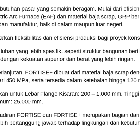
uhan pasar yang semakin beragam. Mulai dari efisiensi
ric Arc Furnace (EAF) dan material baja scrap, GRP ber
dan manufaktur, baik di dalam maupun luar negeri.
an fleksibilitas dan efisiensi produksi bagi proyek ko
 yang lebih spesifik, seperti struktur bangunan bertingka
n dengan kekuatan superior dan berat yang lebih ringan.
anjutan. FORTISE+ dibuat dari material baja scrap deng
 dari 450 MPa, serta tersedia dalam ketebalan hingga 120
untuk Lebar Flange Kisaran: 200 – 1.000 mm, Tinggi 
imum: 25.000 mm.
adiran FORTISE dan FORTISE+ merupakan bagian dari k
lebih bertanggung jawab terhadap lingkungan dan kebutu