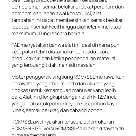
pembersihan semak belukar di dekat perairan, dan
pembersihan lahan awal konstruksi, alat
tambahan ini dapat membersihkan semak belukar
lebat dan semak kecil hingga diameter 4 inci atau
maksimum 10 inci secara berkala.
FAE menyatakan bahwa alat ini ideal di mana pun
kecepatan lebih diutamakan daripada ukuran
produk akhir, dan ketika pengendalian material
yang terbuang tidak menjadi masalah.
Motor penggerak langsung RCM/SSL menawarkan
perawatan yang lebih mudah dan ukuran yang
ringkas untuk kemampuan manuver yang lebih
baik. Alat ini dilengkapi dengan bilah N 12,9 inci,
yang ideal untuk pohon kayu keras, pohon kayu
lunak, semak belukar, dan cabang pohon.
RCM/SSL awalnya akan tersedia dalam ukuran
RCM/SSL-175. Versi RCM/SSL-200 akan ditawarkan
di masa mendatang.