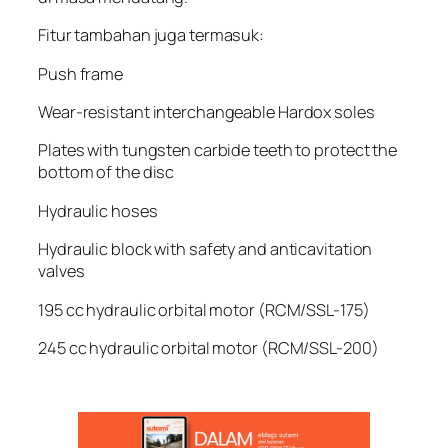
Fitur tambahan juga termasuk:
Push frame
Wear-resistant interchangeable Hardox soles
Plates with tungsten carbide teeth to protect the
bottom of the disc
Hydraulic hoses
Hydraulic block with safety and anticavitation
valves
195 cc hydraulic orbital motor (RCM/SSL-175)
245 cc hydraulic orbital motor (RCM/SSL-200)