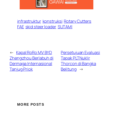
infrastruktur
konstruksi
Rotary Cutters
FAE
skid steer loader
SUTAMI
←
Kapal RoRo MV BYD
Persetujuan Evaluasi
Zhengzhou Berlabuh di
Tapak PLTNuklir
Dermaga Internasional
Thorcon di Bangka
Tanjug Priok
Belitung
→
MORE POSTS