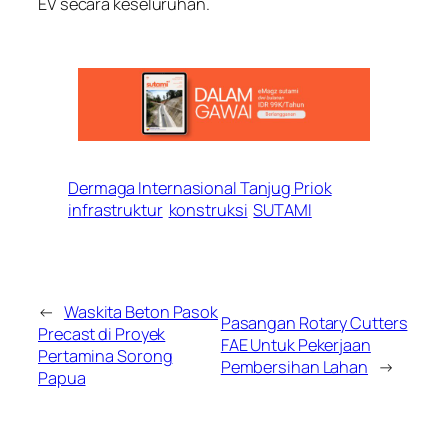
EV secara keseluruhan.
Dermaga Internasional Tanjug Priok
infrastruktur
konstruksi
SUTAMI
←
Waskita Beton Pasok
Pasangan Rotary Cutters
Precast di Proyek
FAE Untuk Pekerjaan
Pertamina Sorong
Pembersihan Lahan
→
Papua