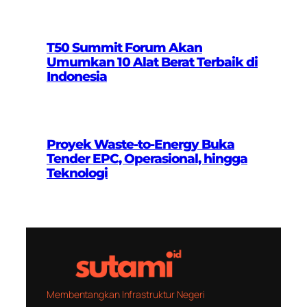
T50 Summit Forum Akan
Umumkan 10 Alat Berat Terbaik di
Indonesia
Proyek Waste-to-Energy Buka
Tender EPC, Operasional, hingga
Teknologi
Membentangkan Infrastruktur Negeri