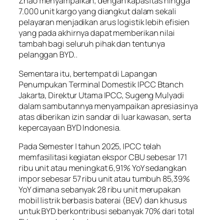
Zhao menyampaikan, dengan kapasitas hingga
7.000 unit kargo yang diangkut dalam sekali
pelayaran menjadikan arus logistik lebih efisien
yang pada akhirnya dapat memberikan nilai
tambah bagi seluruh pihak dan tentunya
pelanggan BYD..
Sementara itu, bertempat di Lapangan
Penumpukan Terminal Domestik IPCC Btanch
Jakarta, Direktur Utama IPCC, Sugeng Mulyadi
dalam sambutannya menyampaikan apresiasinya
atas diberikan izin sandar di luar kawasan, serta
kepercayaan BYD Indonesia.
Pada Semester I tahun 2025, IPCC telah
memfasilitasi kegiatan ekspor CBU sebesar 171
ribu unit atau meningkat 6,91% YoY sedangkan
impor sebesar 57 ribu unit atau tumbuh 85,39%
YoY dimana sebanyak 28 ribu unit merupakan
mobil listrik berbasis baterai (BEV) dan khusus
untuk BYD berkontribusi sebanyak 70% dari total