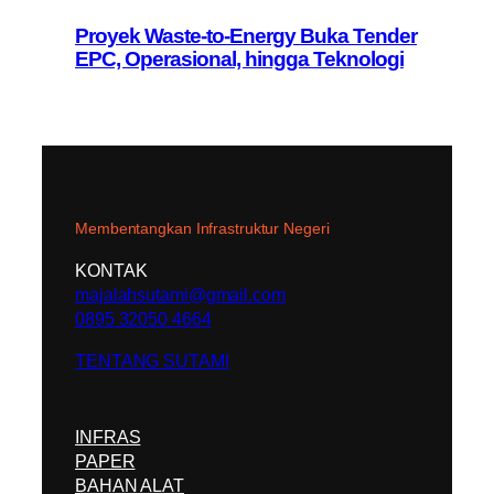
Proyek Waste-to-Energy Buka Tender
EPC, Operasional, hingga Teknologi
Membentangkan Infrastruktur Negeri
KONTAK
majalahsutami@gmail.com
0895 32050 4664
TENTANG SUTAMI
INFRAS
PAPER
BAHAN ALAT