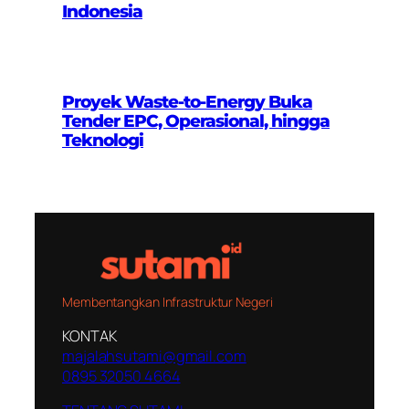
Indonesia
Proyek Waste-to-Energy Buka
Tender EPC, Operasional, hingga
Teknologi
Membentangkan Infrastruktur Negeri
KONTAK
majalahsutami@gmail.com
0895 32050 4664