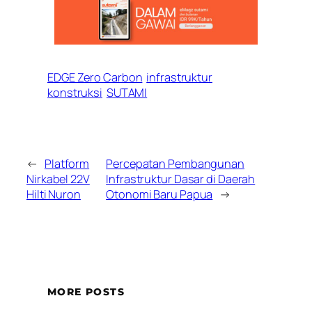
EDGE Zero Carbon
infrastruktur
konstruksi
SUTAMI
←
Platform
Percepatan Pembangunan
Nirkabel 22V
Infrastruktur Dasar di Daerah
Hilti Nuron
Otonomi Baru Papua
→
MORE POSTS