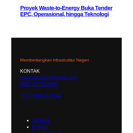
Proyek Waste-to-Energy Buka Tender
EPC, Operasional, hingga Teknologi
Membentangkan Infrastruktur Negeri
KONTAK
majalahsutami@gmail.com
0895 32050 4664
TENTANG SUTAMI
INFRAS
PAPER