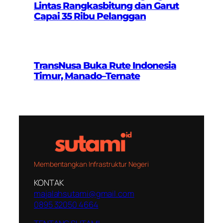
Lintas Rangkasbitung dan Garut
Capai 35 Ribu Pelanggan
TransNusa Buka Rute Indonesia
Timur, Manado–Ternate
Membentangkan Infrastruktur Negeri
KONTAK
majalahsutami@gmail.com
0895 32050 4664