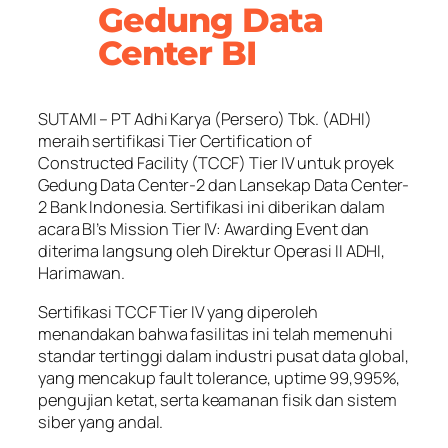
Gedung Data
Center BI
SUTAMI – PT Adhi Karya (Persero) Tbk. (ADHI)
meraih sertifikasi Tier Certification of
Constructed Facility (TCCF) Tier IV untuk proyek
Gedung Data Center-2 dan Lansekap Data Center-
2 Bank Indonesia. Sertifikasi ini diberikan dalam
acara BI’s Mission Tier IV: Awarding Event dan
diterima langsung oleh Direktur Operasi II ADHI,
Harimawan.
Sertifikasi TCCF Tier IV yang diperoleh
menandakan bahwa fasilitas ini telah memenuhi
standar tertinggi dalam industri pusat data global,
yang mencakup fault tolerance, uptime 99,995%,
pengujian ketat, serta keamanan fisik dan sistem
siber yang andal.