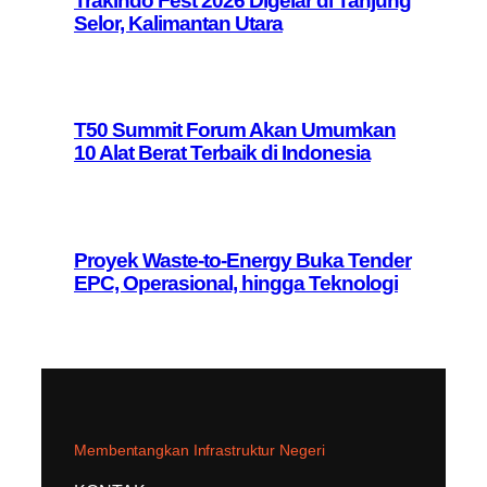
Trakindo Fest 2026 Digelar di Tanjung
Selor, Kalimantan Utara
T50 Summit Forum Akan Umumkan
10 Alat Berat Terbaik di Indonesia
Proyek Waste-to-Energy Buka Tender
EPC, Operasional, hingga Teknologi
Membentangkan Infrastruktur Negeri