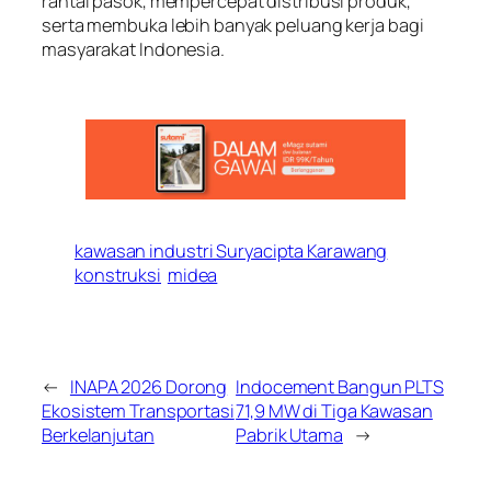
rantai pasok, mempercepat distribusi produk,
serta membuka lebih banyak peluang kerja bagi
masyarakat Indonesia.
kawasan industri Suryacipta Karawang
konstruksi
midea
←
INAPA 2026 Dorong
Indocement Bangun PLTS
Ekosistem Transportasi
71,9 MW di Tiga Kawasan
Berkelanjutan
Pabrik Utama
→